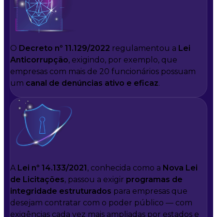
O
Decreto nº 11.129/2022
regulamentou a
Lei
Anticorrupção
, exigindo, por exemplo, que
empresas com mais de 20 funcionários possuam
um
canal de denúncias ativo e eficaz
.
A
Lei nº 14.133/2021
, conhecida como a
Nova Lei
de Licitações
, passou a exigir
programas de
integridade estruturados
para empresas que
desejam contratar com o poder público — com
exigências cada vez mais ampliadas por estados e