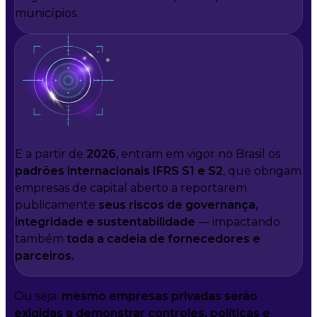
municípios.
E a partir de
2026
, entram em vigor no Brasil os
padrões internacionais IFRS S1 e S2
, que obrigam
empresas de capital aberto a reportarem
publicamente
seus riscos de governança,
integridade e sustentabilidade
— impactando
também
toda a cadeia de fornecedores e
parceiros.
Ou seja:
mesmo empresas privadas serão
exigidas a demonstrar controles, políticas e